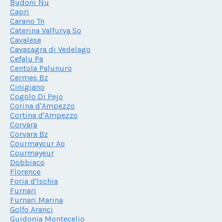
Budoni Nu
Capri
Carano Tn
Caterina Valfurva So
Cavalese
Cavasagra di Vedelago
Cefalu Pa
Centola Palunuro
Cermes Bz
Cinigiano
Cogolo Di Pejo
Corina d'Ampezzo
Cortina d'Ampezzo
Corvara
Corvara Bz
Courmaycur Ao
Courmayeur
Dobbiaco
Florence
Foria d'Ischia
Furnari
Furnari Marina
Golfo Aranci
Guidonia Montecelio