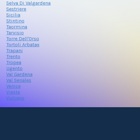
Selva Di Valgardena
Sestriere
Sicilia
Stintino
Taormina
Tarvisio
Torre Dell'Orso
Tortoli Arbatax
Trapani
Trento
Tropea
Ugento
Val Gardena
Val Senales
Venice
Vieste
Vulcano