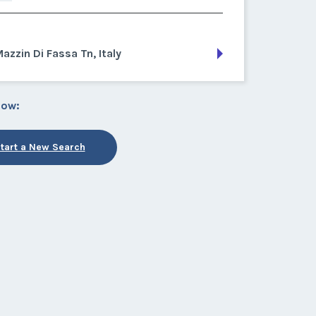
azzin Di Fassa Tn, Italy
low:
tart a New Search