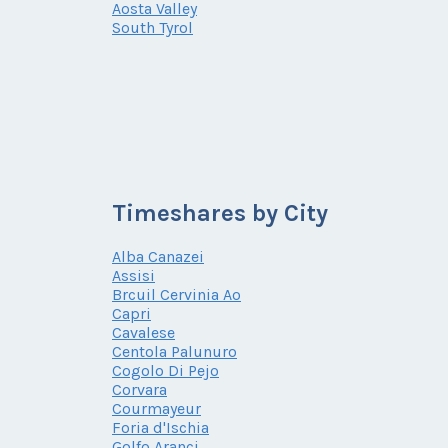
Aosta Valley
South Tyrol
Timeshares by City
Alba Canazei
Assisi
Brcuil Cervinia Ao
Capri
Cavalese
Centola Palunuro
Cogolo Di Pejo
Corvara
Courmayeur
Foria d'Ischia
Golfo Aranci