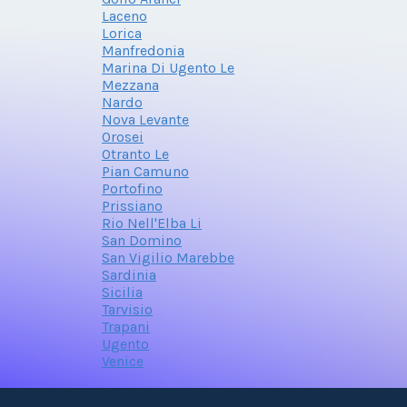
Laceno
Lorica
Manfredonia
Marina Di Ugento Le
Mezzana
Nardo
Nova Levante
Orosei
Otranto Le
Pian Camuno
Portofino
Prissiano
Rio Nell'Elba Li
San Domino
San Vigilio Marebbe
Sardinia
Sicilia
Tarvisio
Trapani
Ugento
Venice