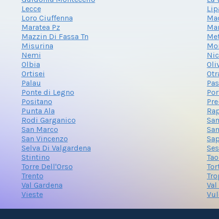
Lecce
Lip
Loro Ciuffenna
Ma
Maratea Pz
Mar
Mazzin Di Fassa Tn
Met
Misurina
Mo
Nemi
Nic
Olbia
Oli
Ortisei
Otr
Palau
Pas
Ponte di Legno
Por
Positano
Pre
Punta Ala
Rap
Rodi Garganico
San
San Marco
San
San Vincenzo
Sa
Selva Di Valgardena
Ses
Stintino
Ta
Torre Dell'Orso
Tor
Trento
Tro
Val Gardena
Val
Vieste
Vu