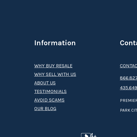
Information
Cont
WHY BUY RESALE
CONTAC
WHY SELL WITH US
8­66.8­­­­27
ABOUT US
435.649
TESTIMONIALS
AVOID SCAMS
PREMIER
OUR BLOG
PARK CIT