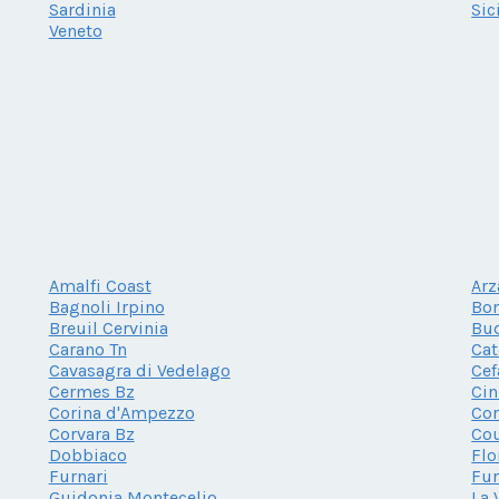
Sardinia
Sic
Veneto
Amalfi Coast
Arz
Bagnoli Irpino
Bon
Breuil Cervinia
Bu
Carano Tn
Cat
Cavasagra di Vedelago
Cef
Cermes Bz
Cin
Corina d'Ampezzo
Cor
Corvara Bz
Co
Dobbiaco
Flo
Furnari
Fur
Guidonia Montecelio
La 