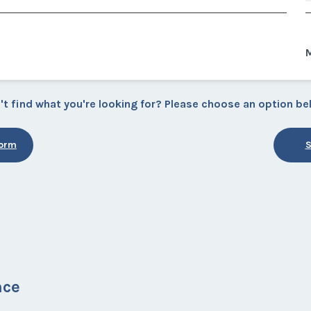
M
't find what you're looking for? Please choose an option be
Form
S
nce