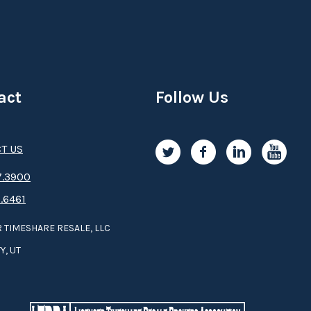
act
Follow Us
T US
.3­9­­0­­­0
.6461
 TIMESHARE RESALE, LLC
Y, UT